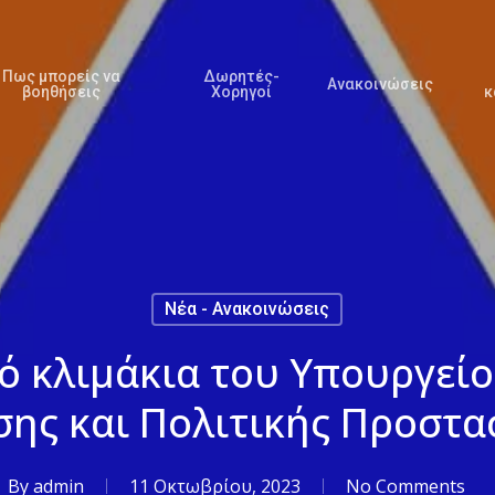
Πως μπορείς να
Δωρητές-
Ανακοινώσεις
βοηθήσεις
Χορηγοί
κ
Νέα - Ανακοινώσεις
ό κλιμάκια του Υπουργείο
σης και Πολιτικής Προστα
By
admin
11 Οκτωβρίου, 2023
No Comments