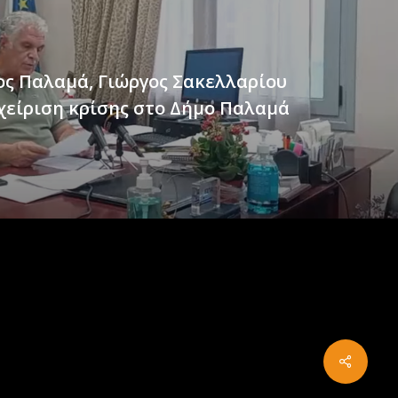
ς Παλαμά, Γιώργος Σακελλαρίου
αχείριση κρίσης στο Δήμο Παλαμά
Share