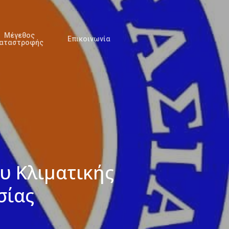
Μέγεθος
Επικοινωνία
αταστροφής
υ Κλιματικής
σίας