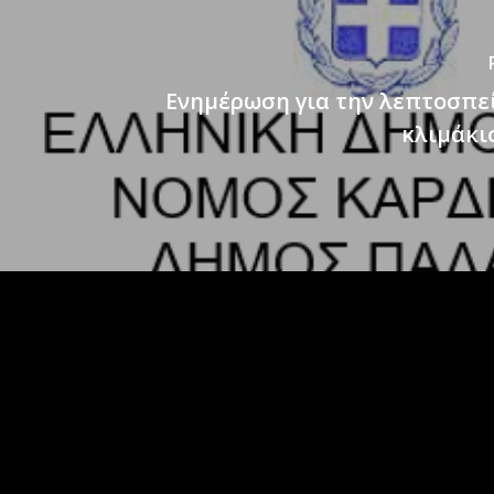
Eνημέρωση για την λεπτοσπε
κλιμάκι