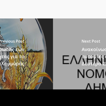
Previous Post
Next Post
τρωσης των
Ανακοίνωσ
τας για το
αυτοψίες 
πλημμύρας
Δευτέρα 2