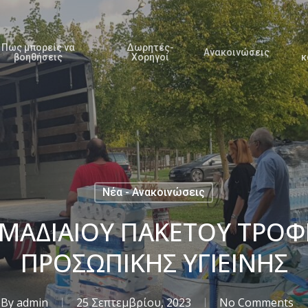
Πως μπορείς να
Δωρητές-
Ανακοινώσεις
βοηθήσεις
Χορηγοί
κ
Νέα - Ανακοινώσεις
ΜΑΔΙΑΙΟΥ ΠΑΚΕΤΟΥ ΤΡΟΦΙ
ΠΡΟΣΩΠΙΚΗΣ ΥΓΙΕΙΝΗΣ
By
admin
25 Σεπτεμβρίου, 2023
No Comments