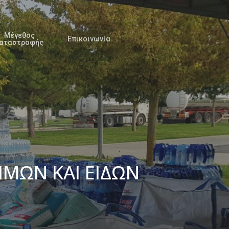
Μέγεθος
Επικοινωνία
αταστροφής
ΜΩΝ ΚΑΙ ΕΙΔΩΝ